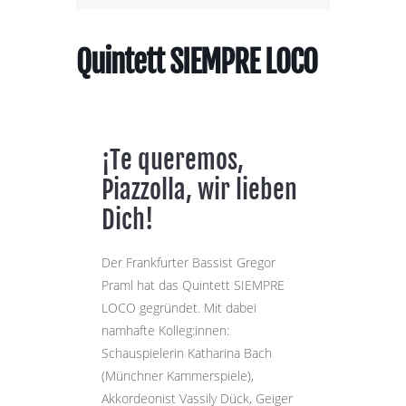
Quintett SIEMPRE LOCO
¡Te queremos,
Piazzolla, wir lieben
Dich!
Der Frankfurter Bassist Gregor
Praml hat das Quintett SIEMPRE
LOCO gegründet. Mit dabei
namhafte Kolleg:innen:
Schauspielerin Katharina Bach
(Münchner Kammerspiele),
Akkordeonist Vassily Dück, Geiger