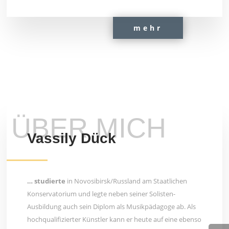
mehr
ÜBER MICH
Vassily Dück
… studierte
in Novosibirsk/Russland am Staatlichen
Konservatorium und legte neben seiner Solisten-
Ausbildung auch sein Diplom als Musikpädagoge ab. Als
hochqualifizierter Künstler kann er heute auf eine ebenso