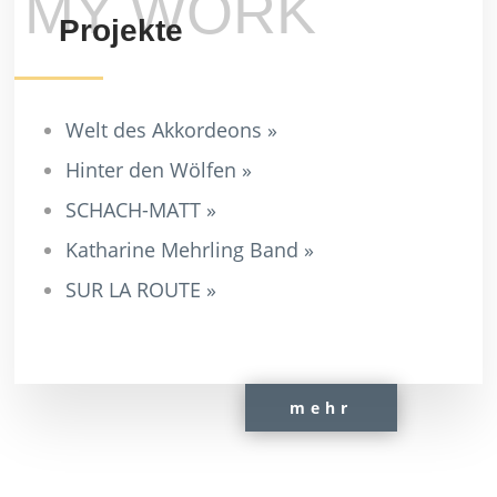
MY WORK
Projekte
Welt des Akkordeons »
Hinter den Wölfen »
SCHACH-MATT »
Katharine Mehrling Band »
SUR LA ROUTE »
mehr