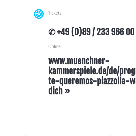

Tickets:
✆ +49 (0)89 / 233 966 00
Online:
www.muenchner-
kammerspiele.de/de/pro
te-queremos-piazzolla-w
dich »