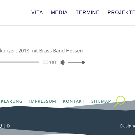
VITA
MEDIA
TERMINE
PROJEKT
konzert 2018 mit Brass Band Hessen
Audio-
00:00
Pfeiltasten
Player
Hoch/Runter
benutzen,
um
die
Lautstärke
RKLÄRUNG
IMPRESSUM
KONTAKT
SITEMAP
zu
regeln.
ght ©
Design