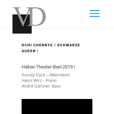
OCHI CHERNYE / SCHWARZE
AUGEN |
Häbse Theater Bsel 2019 |
Vassily Dück – Akkordeon
Heinz Wirz – Piano
André Gärtner- Bass