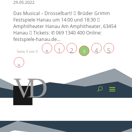
29.05.2022
Das Musical – Drosselbart!  Brüder Grimm
Festspiele Hanau um 14:00 und 18:30 
Amphitheater Hanau Am Amphitheater, 63454
Hanau  Tickets: ✆ 069 1340 400 Online:
festspiele-hanau.de...
«
1
2
4
5
Seite 3 von 5
3
»