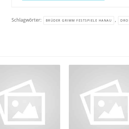
Schlagwörter:
,
BRÜDER GRIMM FESTSPIELE HANAU
DRO